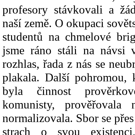
profesory stávkovali a žá
naší země. O okupaci sovět
studentů na chmelové bri
jsme ráno stáli na návsi 
rozhlas, řada z nás se neub
plakala. Další pohromou, k
byla činnost prověrko
komunisty, prověřovala 
normalizovala. Sbor se přes
strach o svou existenci