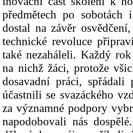
inovační část školení k n
předmětech po sobotách i
dostal na závěr osvědčení
technické revoluce připrav
také nezaháleli. Každý ro
na nichž žáci, protože vši
dosavadní práci, spřádali
účastnili se svazáckého vz
za významné podpory vybra
napodobovali nás dospělé.