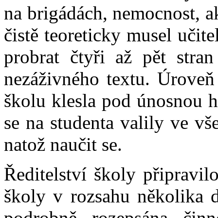
na brigádách, nemocnost, ak
čistě teoreticky musel uči
probrat čtyři až pět stra
nezáživného textu. Úroveň
školu klesla pod únosnou h
se na studenta valily ve v
natož naučit se.
Ředitelství školy připravi
školy v rozsahu několika d
podrobně rozepsána činno