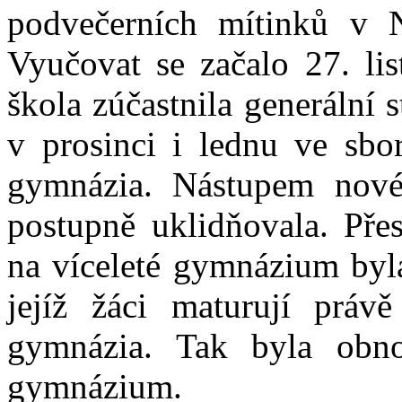
podvečerních mítinků v 
Vyučovat se začalo 27. lis
škola zúčastnila generální 
v prosinci i lednu ve sbo
gymnázia. Nástupem novéh
postupně uklidňovala. Pře
na víceleté gymnázium byla
jejíž žáci maturují práv
gymnázia. Tak byla obno
gymnázium.