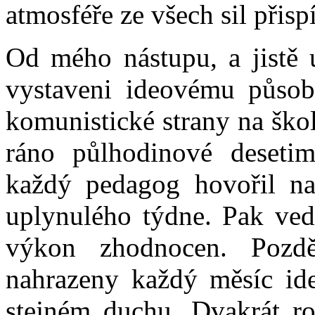
atmosféře ze všech sil přisp
Od mého nástupu, a jistě 
vystaveni ideovému působ
komunistické strany na ško
ráno půlhodinové desetim
každý pedagog hovořil na 
uplynulého týdne. Pak vedl
výkon zhodnocen. Pozdě
nahrazeny každý měsíc id
stejném duchu. Dvakrát ro