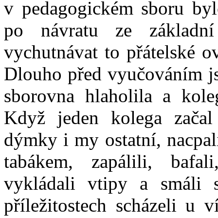
v pedagogickém sboru byl
po návratu ze základn
vychutnávat to přátelské o
Dlouho před vyučováním jsm
sborovna hlaholila a kol
Když jeden kolega začal
dýmky i my ostatní, nacpal
tabákem, zapálili, bafali
vykládali vtipy a smáli 
příležitostech scházeli u v