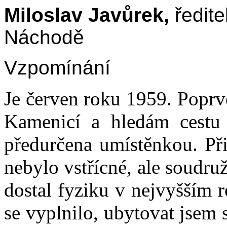
Miloslav Javůrek,
ředite
Náchodě
Vzpomínání
Je červen roku 1959. Poprv
Kamenicí a hledám cestu k
předurčena umístěnkou. Při
nebylo vstřícné, ale soudru
dostal fyziku v nejvyšším r
se vyplnilo, ubytovat jsem 