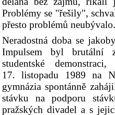
dělaná bez zájmu, říkali 
Problémy se "řešily", schval
přesto problémů neubývalo
Neradostná doba se jakoby
Impulsem byl brutální z
studentské demonstrac
17. listopadu 1989 na Ná
gymnázia spontánně zahájil
stávku na podporu stávk
pražských divadel a s jeji