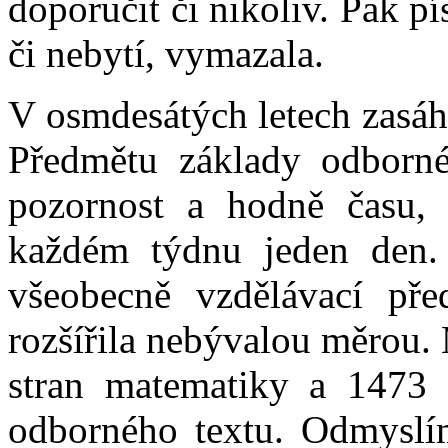
doporučit či nikoliv. Pak p
či nebytí, vymazala.
V osmdesátých letech zasáh
Předmětu základy odborné
pozornost a hodně času,
každém týdnu jeden den.
všeobecně vzdělávací pře
rozšířila nebývalou měrou
stran matematiky a 1473 
odborného textu. Odmyslím