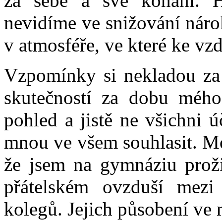
za sebe a své konání. Hu
nevidíme ve snižování náro
v atmosféře, ve které ke vz
Vzpomínky si nekladou za c
skutečností za dobu mého
pohled a jistě ne všichni ú
mnou ve všem souhlasit. Mo
že jsem na gymnáziu proži
přátelském ovzduší mezi
kolegů. Jejich působení ve m