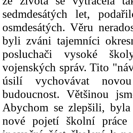
ze života se vytrácela t
sedmdesátých let, podaři
osmdesátých. Věru nerado
byli zváni tajemníci okres
posluchači vysoké ško
vojenských správ. Tito "ná
úsilí vychovávat novou
budoucnost. Většinou jsme
Abychom se zlepšili, byla 
nové pojetí školní práce