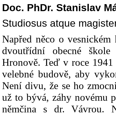
Doc. PhDr. Stanislav M
Studiosus atque magist
Napřed něco o vesnickém k
dvoutřídní obecné škol
Hronově. Teď v roce 1941 s
velebné budově, aby vykon
Není divu, že se ho zmocni
už to bývá, záhy novému pr
němčina s dr. Vávrou. N