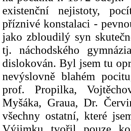
existenční nejistoty, po
příznivé konstalaci - pevn
jako zbloudilý syn skutečn
tj. náchodského gymnázi
dislokován. Byl jsem tu op
nevýslovně blahém pocitu
prof. Propilka, Vojtěch
Myšáka, Graua, Dr. Červin
všechny ostatní, které js
Výjimku tvořil pouze ko