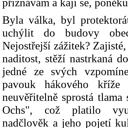
přiznávám a kaji se, poněk
Byla válka, byl protektorá
uchýlit do budovy obe
Nejostřejší zážitek? Zajisté
naditost, stěží nastrkaná do
jedné ze svých vzpomíne
pavouk hákového kříže 
neuvěřitelně sprostá tlama
Ochs", což platilo vyu
nadčlověk a jeho pojetí kul