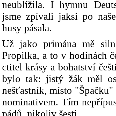
neublížila. I hymnu Deuts
jsme zpívali jaksi po na
husy pásala.
Už jako primána mě silně
Propilka, a to v hodinách 
ctitel krásy a bohatství češ
bylo tak: jistý žák měl os
nešťastník, místo "Špačku" 
nominativem. Tím nepřípust
pádů, nikoliv šesti.