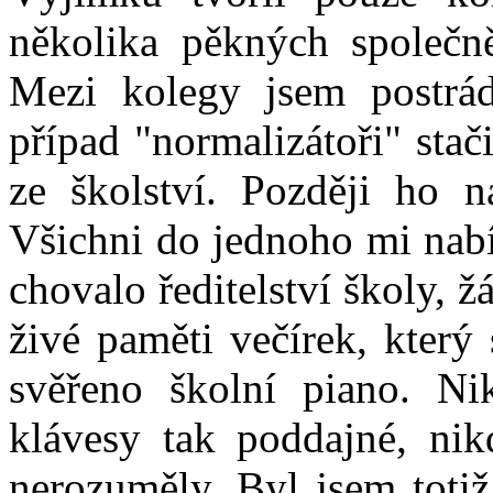
několika pěkných společn
Mezi kolegy jsem postráda
případ "normalizátoři" stač
ze školství. Později ho n
Všichni do jednoho mi nabí
chovalo ředitelství školy,
živé paměti večírek, který
svěřeno školní piano. N
klávesy tak poddajné, nik
nerozuměly. Byl jsem toti