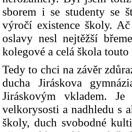
sborem i se studenty se šť
výročí existence školy. A
oslavy nesl nejtěžší břem
kolegové a celá škola touto 
Tedy to chci na závěr zdůr
ducha Jiráskova gymnáz
Jiráskovým vkladem. Je t
velkorysosti a nadhledu s 
školy, duch svobodné kulti