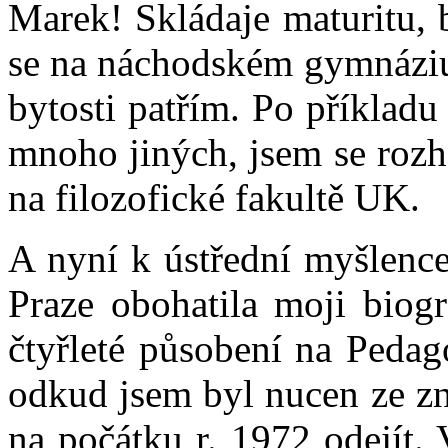
Marek! Skládaje maturitu, 
se na náchodském gymnáziu
bytosti patřím. Po příkladu
mnoho jiných, jsem se rozh
na filozofické fakultě UK.
A nyní k ústřední myšlence
Praze obohatila moji biogr
čtyřleté působení na Pedag
odkud jsem byl nucen ze z
na počátku r. 1972 odejít.