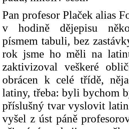
Pan profesor Plaček alias F
v hodině dějepisu někol
písmem tabuli, bez zastávk
rok jsme ho měli na latin
zaktivizoval veškeré obli
obrácen k celé třídě, něj
latiny, třeba: byli bychom 
příslušný tvar vyslovit lati
vyšel z úst páně profesoro