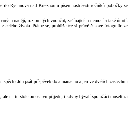
ce do Rychnova nad Kněžnou a písemnosti šesti ročníků pobočky se
maných nadějí, roztomilých vnoučat, začínajících nemocí a také úmrtí.
í z celého života. Ptáme se, prohlížejíce si právě časové fotografie ze
ten spěch? Jdu psát příspěvek do almanachu a jen ve dveřích zaslechnu
ale na tu stoletou oslavu přijedu, i kdyby bývalí spolužáci museli za