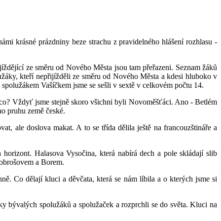
 námi krásné prázdniny beze strachu z pravidelného hlášení rozhlasu -
ijíždějící ze směru od Nového Města jsou tam přeřazeni. Seznam žáků
užáky, kteří nepřijížděli ze směru od Nového Města a kdesi hluboko v
ým spolužákem Vašíčkem jsme se sešli v sextě v celkovém počtu 14.
co? Vždyť jsme stejně skoro všichni byli Novoměšťáci. Ano - Betlém
ho pruhu země české.
, ale doslova makat. A to se třída dělila ještě na francouzštináře a
horizont. Halasova Vysočina, která nabírá dech a pole skládají slib
 Dobrošovem a Borem.
ě. Co dělají kluci a děvčata, která se nám líbila a o kterých jsme si
dky bývalých spolužáků a spolužaček a rozprchli se do světa. Kluci na