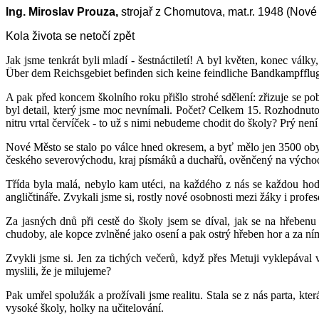
Ing. Miroslav Prouza,
strojař z Chomutova, mat.r. 1948 (Nové
Kola života se netočí zpět
Jak jsme tenkrát byli mladí - šestnáctiletí! A byl květen, konec vál
Über dem Reichsgebiet befinden sich keine feindliche Bandkampfflu
A pak před koncem školního roku přišlo strohé sdělení: zřizuje se 
byl detail, který jsme moc nevnímali. Počet? Celkem 15. Rozhodnuto 
nitru vrtal červíček - to už s nimi nebudeme chodit do školy? Prý ne
Nové Město se stalo po válce hned okresem, a byť mělo jen 3500 ob
českého severovýchodu, kraj písmáků a duchařů, ověnčený na východ
Třída byla malá, nebylo kam utéci, na každého z nás se každou hodin
angličtináře. Zvykali jsme si, rostly nové osobnosti mezi žáky i profes
Za jasných dnů při cestě do školy jsem se díval, jak se na hřebenu
chudoby, ale kopce zvlněné jako osení a pak ostrý hřeben hor a za
Zvykli jsme si. Jen za tichých večerů, když přes Metuji vyklepával v
myslili, že je milujeme?
Pak umřel spolužák a prožívali jsme realitu. Stala se z nás parta, k
vysoké školy, holky na učitelování.