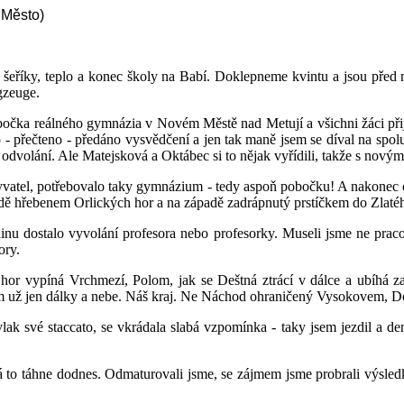
 Město)
ky, šeříky, teplo a konec školy na Babí. Doklepneme kvintu a jsou před
gzeuge.
pobočka reálného gymnázia v Novém Městě nad Metují a všichni žáci př
- přečteno - předáno vysvědčení a jen tak maně jsem se díval na spol
ní odvolání. Ale Matejsková a Oktábec si to nějak vyřídili, takže s nov
yvatel, potřebovalo taky gymnázium - tedy aspoň pobočku! A nakonec 
ě hřebenem Orlických hor a na západě zadrápnutý prstíčkem do Zlaté
u dostalo vyvolání profesora nebo profesorky. Museli jsme ne pracovat
ory.
 hor vypíná Vrchmezí, Polom, jak se Deštná ztrácí v dálce a ubíhá za 
 ním už jen dálky a nebe. Náš kraj. Ne Náchod ohraničený Vysokovem,
lak své staccato, se vkrádala slabá vzpomínka - taky jsem jezdil a denn
terá to táhne dodnes. Odmaturovali jsme, se zájmem jsme probrali výsle