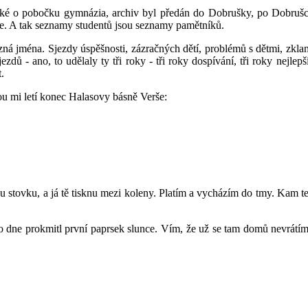
také o pobočku gymnázia, archiv byl předán do Dobrušky, po Dobruš
ce. A tak seznamy studentů jsou seznamy pamětníků.
různá jména. Sjezdy úspěšnosti, zázračných dětí, problémů s dětmi, zkla
ezdů - ano, to udělaly ty tři roky - tři roky dospívání, tři roky nejlepš
.
ou mi letí konec Halasovy básně Verše:
uhou stovku, a já tě tisknu mezi koleny. Platím a vycházím do tmy. Kam 
o dne prokmitl první paprsek slunce. Vím, že už se tam domů nevrátím, 