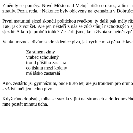
Změnily se poměry. Nové Město nad Metují přišlo o okres, a tím 
ztratily. Pozn. reda. : Nakonec byly objeveny na gymnáziu v Dobruš
První maturitní sjezd skončil politickou rvačkou, ty další pak měly 
Tak, jak život šel. Ale jen někteří z nás se zúčastňují náchodských sj
sjezdů: A kdo je probůh tohle? Zestárli jsme, kola života se netočí zpět
Venku mrzne a dívám se do sklenice piva, jak rychle mizí pěna. Hlav
Za stínem zimy
vrabec schoulený
troud příštího zas jara
co tisknu mezi koleny
má lásko zastaralá
Ano, zestárlo jsi gymnázium, bude ti sto let, ale jsi troudem pro dr
- vždyť měl jen jedno pivo.
Když ráno dopisuji, mlha se srazila v jíní na stromech a do lednovéh
mne postát minutu ticha.