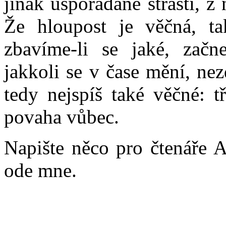
jinak uspořádané strasti, z
Že hloupost je věčná, t
zbavíme-li se jaké, začn
jakkoli se v čase mění, nez
tedy nejspíš také věčné: tř
povaha vůbec.
Napište něco pro čtenáře 
ode mne.