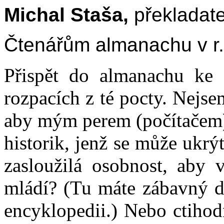
Michal Staša,
překladatel
Čtenářům almanachu v r
Přispět do almanachu ke 
rozpacích z té pocty. Nejsem
aby mým perem (počítačem) 
historik, jenž se může ukrý
zasloužilá osobnost, aby v
mládí? (Tu máte zábavný d
encyklopedii.) Nebo ctihodn