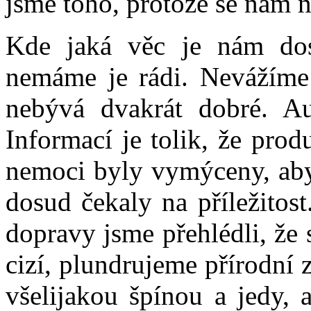
jsme toho, protože se nám ne
Kde jaká věc je nám do
nemáme je rádi. Nevážíme 
nebývá dvakrát dobré. Au
Informací je tolik, že prod
nemoci byly vymýceny, aby 
dosud čekaly na příležitos
dopravy jsme přehlédli, že
cizí, plundrujeme přírodní
všelijakou špínou a jedy, 