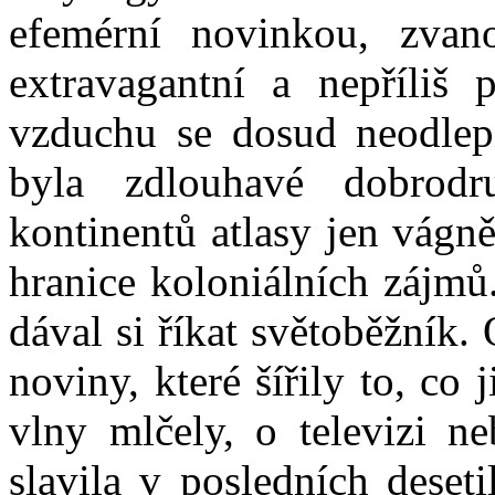
efemérní novinkou, zvan
extravagantní a nepříliš p
vzduchu se dosud neodlep
byla zdlouhavé dobrodru
kontinentů atlasy jen vágn
hranice koloniálních zájmů
dával si říkat světoběžník.
noviny, které šířily to, co
vlny mlčely, o televizi ne
slavila v posledních deseti