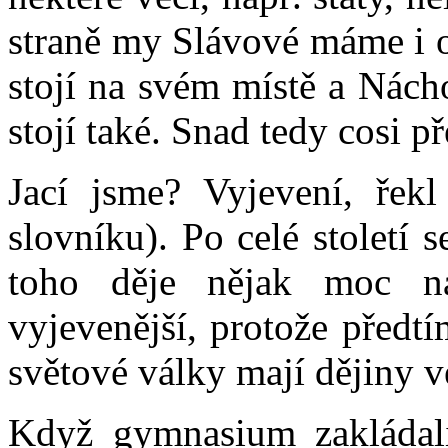
straně my Slávové máme i o
stojí na svém místě a Nácho
stojí také. Snad tedy cosi p
Jací jsme? Vyjevení, řekl
slovníku). Po celé století s
toho děje nějak moc n
vyjevenější, protože předt
světové války mají dějiny v
Když gymnasium zakládali