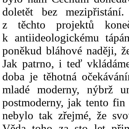
doletět bez mezipřistání
z těchto projektů kone
k antiideologickému tápá
poněkud bláhové naději, že
Jak patrno, i teď vkládám
doba je těhotná očekáváním
mladé moderny, nýbrž u
postmoderny, jak tento fin 
nebylo tak zřejmé, že sv
Věda toho za sto let přin