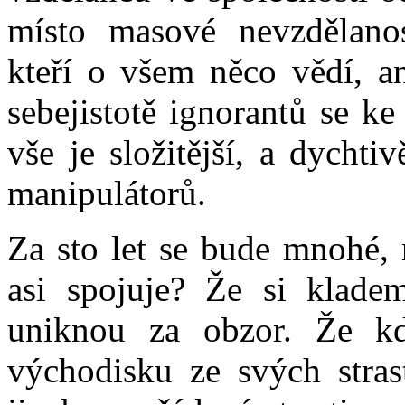
místo masové nevzdělano
kteří o všem něco vědí, a
sebejistotě ignorantů se ke
vše je složitější, a dycht
manipulátorů.
Za sto let se bude mnohé, 
asi spojuje? Že si kladem
uniknou za obzor. Že k
východisku ze svých strast