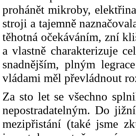
prohánět mikroby, elektřin
stroji a tajemně naznačova
těhotná očekáváním, zní kl
a vlastně charakterizuje cel
snadnějším, plným legrace
vládami měl převládnout r
Za sto let se všechno splni
nepostradatelným. Do jižní
mezipřistání (také jsme zk