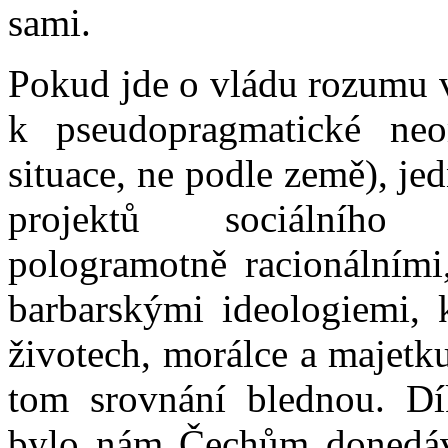
sami.
Pokud jde o vládu rozumu v
k pseudopragmatické neom
situace, ne podle země), j
projektů sociálního 
pologramotně racionálními
barbarskými ideologiemi, k
životech, morálce a majetk
tom srovnání blednou. D
bylo nám Čechům donedáv