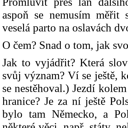
Promluvit přes lán dalšího
aspoň se nemusím měřit 
veselá parto na oslavách dv
O čem? Snad o tom, jak svoj
Jak to vyjádřit? Která slo
svůj význam? Ví se ještě, 
se nestěhoval.) Jezdí kolem
hranice? Je za ní ještě Po
bylo tam Německo, a Pol
některé věci, např. státy, n